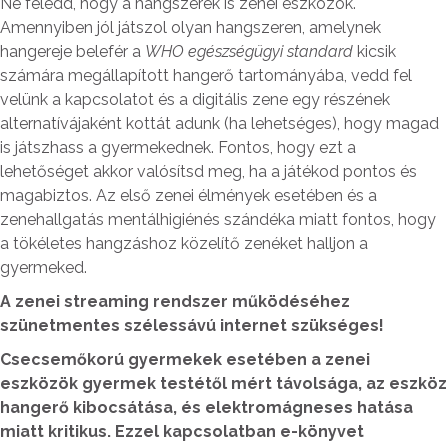
Ne feledd, hogy a hangszerek is zenei eszközök.
Amennyiben jól játszol olyan hangszeren, amelynek
hangereje belefér a
WHO egészségügyi standard
kicsik
számára megállapított hangerő tartományába, vedd fel
velünk a kapcsolatot és a digitális zene egy részének
alternatívájaként kottát adunk (ha lehetséges), hogy magad
is játszhass a gyermekednek. Fontos, hogy ezt a
lehetőséget akkor valósítsd meg, ha a játékod pontos és
magabiztos. Az első zenei élmények esetében és a
zenehallgatás mentálhigiénés szándéka miatt fontos, hogy
a tökéletes hangzáshoz közelítő zenéket halljon a
gyermeked.
A zenei streaming rendszer működéséhez
szünetmentes szélessávú internet szükséges!
Csecsemőkorú gyermekek esetében a zenei
eszközök gyermek testétől mért távolsága, az eszköz
hangerő kibocsátása, és elektromágneses hatása
miatt kritikus. Ezzel kapcsolatban e-könyvet