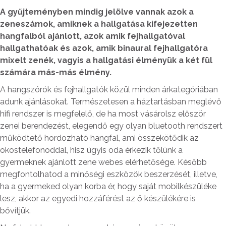
A gyűjteményben mindig jelölve vannak azok a
zeneszámok, amiknek a hallgatása kifejezetten
hangfalból ajánlott, azok amik fejhallgatóval
hallgathatóak és azok, amik binaural fejhallgatóra
mixelt zenék, vagyis a hallgatási élményük a két fül
számára más-más élmény.
A hangszórók és fejhallgatók közül minden árkategóriában
adunk ajánlásokat. Természetesen a háztartásban meglévő
hifi rendszer is megfelelő, de ha most vásárolsz először
zenei berendezést, elegendő egy olyan bluetooth rendszert
működtető hordozható hangfal, ami összekötődik az
okostelefonoddal, hisz úgyis oda érkezik tőlünk a
gyermeknek ajánlott zene webes elérhetősége. Később
megfontolhatod a minőségi eszközök beszerzését, illetve,
ha a gyermeked olyan korba ér, hogy saját mobilkészüléke
lesz, akkor az egyedi hozzáférést az ő készülékére is
bővítjük.