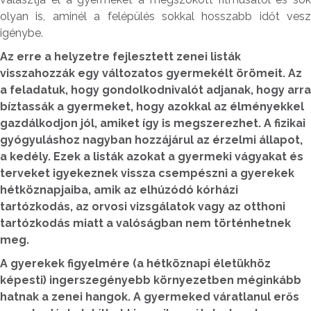
olyan is, aminél a felépülés sokkal hosszabb időt vesz
igénybe.
Az erre a helyzetre fejlesztett zenei listák
visszahozzák egy változatos gyermekélt örömeit. Az
a feladatuk, hogy gondolkodnivalót adjanak, hogy arra
bíztassák a gyermeket, hogy azokkal az élményekkel
gazdálkodjon jól, amiket így is megszerezhet. A fizikai
gyógyuláshoz nagyban hozzájárul az érzelmi állapot,
a kedély. Ezek a listák azokat a gyermeki vágyakat és
terveket igyekeznek vissza csempészni a gyerekek
hétköznapjaiba, amik az elhúzódó kórházi
tartózkodás, az orvosi vizsgálatok vagy az otthoni
tartózkodás miatt a valóságban nem történhetnek
meg.
A gyerekek figyelmére (a hétköznapi életükhöz
képesti) ingerszegényebb környezetben méginkább
hatnak a zenei hangok. A gyermeked váratlanul erős