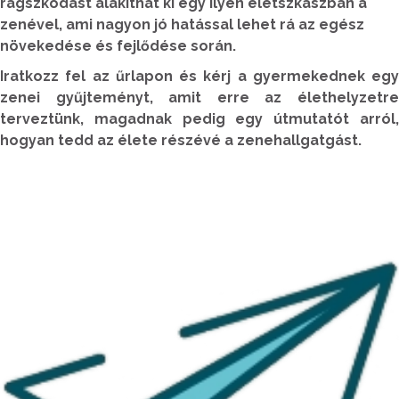
ragszkodást alakíthat ki egy ilyen életszkaszban a
zenével, ami nagyon jó hatással lehet rá az egész
növekedése és fejlődése során.
Iratkozz fel az űrlapon és kérj a gyermekednek egy
zenei gyűjteményt, amit erre az élethelyzetre
terveztünk, magadnak pedig egy útmutatót arról,
hogyan tedd az élete részévé a zenehallgatgást.