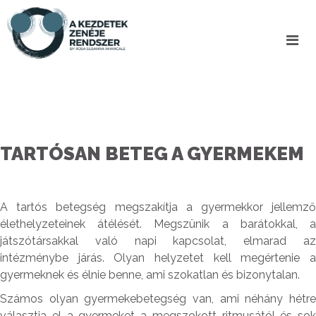
TARTÓSAN BETEG A GYERMEKEM
A tartós betegség megszakítja a gyermekkor jellemző
élethelyzeteinek átélését. Megszünik a barátokkal, a
játszótársakkal való napi kapcsolat, elmarad az
intézménybe járás. Olyan helyzetet kell megértenie a
gyermeknek és élnie benne, ami szokatlan és bizonytalan.
Számos olyan gyermekebetegség van, ami néhány hétre
választja el a gyermeket a megszokott ritmusától és sok