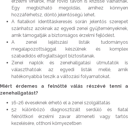
érzelmi viharok, már rövid távon is krízissé válhatnak.
Egy megbízható megoldás, amihez könnyen
hozzáférhetsz, döntő jelentőségű lehet.
A fiatalkori identitáskeresés során jelentős szerepet
szánhatsz azoknak az egyedi zenei gyűjteményeknek,
amik támogatják a biztonságos érzelmi fejlődést.
A zenei lejátszási listák tudományos
megalapozottsággal készülnek és komplex
szabadidős elfoglaltságot biztosítanak.
Zenei naplók és zenehallgatási útmutatók is
választhatóak az egyedi listák mellé, amik
hatékonyabbá teszik a változási folyamatokat.
Miért érdemes a felnőtté válás részévé tenni a
zenehallgatást?
16-26 éveseknek érhető el a zenei szolgáltatás
52 különböző diagnosztizált serdülő és fiatal
felnőttkori érzelmi zavar átmeneti vagy tartós
kezelésére, otthoni környezetben