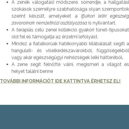
A zenék válogatási módszere, sorrendje, a hallgatási
szokások személyre szabhatósága olyan szempontok
szerint készült, amelyeket a
Ifjúkori lelki egészsé
zavarainak nemzetközi osztályozása
is nyilvántart.
A terápiás célú zenei kollekció gyakori tünet-típusokat
old fel és támogatja az érzelmi lefolyást.
Mindez a fiatalkorúak hatékonyabb kilábalását segíti a
hangulati- és viselkedészavarokból, függőségekből
vagy akár egészségügyi nehézségek lelki hátteréből.
A zene segít felnőtté válni, megismeri a világot és
helyet találni benne
TOVÁBBI INFORMÁCIÓT IDE KATTINTVA ÉRHETSZ EL!