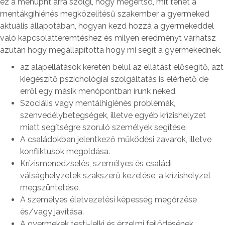
ez a menüpnt arra szolgl, hogy megértsd, mit tehet a
mentákgihiénés megközelítésű szakember a gyermeked
aktuális állapotában, hogyan kezd hozzá a gyermekeddel
való kapcsolatteremtéshez és milyen eredményt várhatsz
azután hogy megállapította hogy mi segít a gyermekednek.
az alapellátások keretén belül az ellátást elősegítő, azt
kiegészítő pszichológiai szolgáltatás is elérhető de
erről egy másik menópontban írunk neked.
Szociális vagy mentálhigiénés problémák,
szenvedélybetegségek, illetve egyéb krízishelyzet
miatt segítségre szoruló személyek segítése.
A családokban jelentkező működési zavarok, illetve
konfliktusok megoldása.
Krízismenedzselés, személyes és családi
válsághelyzetek szakszerű kezelése, a krízishelyzet
megszüntetése.
A személyes életvezetési képesség megőrzése
és/vagy javítása.
A gyermekek testi-lelki és érzelmi fejlődésének