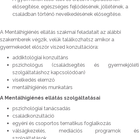
elősegítése, egészséges fejlődésének, jóllétének, a
családban történő nevelkedésének elősegítése.
A Mentálhigiénés ellátás szakmai feladatait az alábbi
szakemberek végzik, velük találkozhatsz amikor a
gyermekedet először viszed konzultációra:
addiktológiai konzultáns
pszichológus (családsegítés és gyermekjóléti
szolgáltatáshoz kapcsolódóan)
viselkedés elemző
mentálhigiénés munkatárs
A Mentálhigiénés ellátás szolgáltatásai
pszichológiai tanácsadás
családkonzultáció
egyéni és csoportos tematikus foglalkozás
válságkezelés, mediációs programok és
szolgáltatások