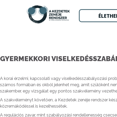
ÉLETHE
GYERMEKKORI VISELKEDÉSSZABÁL
A korai érzelmi, kapcsolati vagy viselkedésszabályozási pr
számos formában és okból jelenhet meg, amit szülőként nem
szakember, egy vizsgálat egy pontos szakvélemény vezetheti
A szakvéleményt követően, a Kezdetek zenéje rendszer készsé
közremáködéssel is kezelhessétek.
A regulációs zavar, mint szabályozási rendellenesség csecs