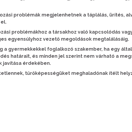
yozási problémák megjelenhetnek a táplálás, ürítés, a
el.
yozási problémákhoz a társakhoz való kapcsolódás vag
gleges egyensúlyhoz vezető megoldások megtalálásáig.
eg a gyermekkekkel foglalkozó szakember, ha egy álta
és határait, és minden jel szerint nem várható a megsz
 javítása érdekében.
tlennek, tűrőképességüket meghaladónak ítélt helyzet