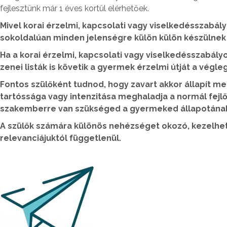
fejlesztünk már 1 éves kortül elérhetőek.
Mivel korai érzelmi, kapcsolati vagy viselkedésszabál
sokoldalúan minden jelenségre külön külön készülnek 
Ha a korai érzelmi, kapcsolati vagy viselkedésszabál
zenei listák is követik a gyermek érzelmi útját a vé
Fontos szülőként tudnod, hogy zavart akkor állapít m
tartóssága vagy intenzitása meghaladja a normál fejlőd
szakemberre van szükséged a gyermeked állapotának
A szülők számára különös nehézséget okozó, kezelhete
relevanciájuktól függetlenül.