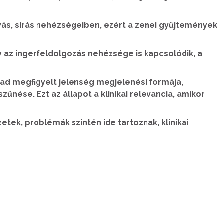
lvás, sírás nehézségeiben, ezért a zenei gyűjtemények
y az ingerfeldolgozás nehézsége is kapcsolódik, a
lad megfigyelt jelenség megjelenési formája,
űnése. Ezt az állapot a klinikai relevancia, amikor
ek, problémák szintén ide tartoznak, klinikai