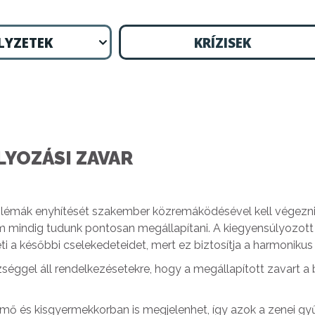
LYZETEK
KRÍZISEK
YOZÁSI ZAVAR
oblémák enyhítését szakember közremáködésével kell végezni
 mindig tudunk pontosan megállapítani. A kiegyensúlyozott 
 a későbbi cselekedeteidet, mert ez biztosítja a harmonikus
ggel áll rendelkezésetekre, hogy a megállapított zavart a b
emő és kisgyermekkorban is megjelenhet, így azok a zenei gy