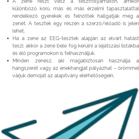
A zene részt vesz a tesztfolyamaton, amikor
különböző korú, más és más érzelmi tapasztalattal
rendelkező gyerekek és felnőttek hallgatják meg a
zenét. A tesztek egy részén a szerző/előadó is jelen
lehet.
Ha a zene az EEG-tesztek alapján az elvárt hatást
teszi, akkor a zene bele fog kerülni a lejátszási listákba
és élő programokon is felhasználjuk.
Minden zenész, aki magabiztosan használja a
hangszerét vagy az énekhangját pályázhat – örömmel
várjuk demoját az alapítvány elérhetőségein.