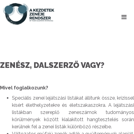
ZENÉSZ, DALSZERZŐ VAGY?
Mivel foglalkozunk?
Speciális zenei lejátszási listákat állítunk össze, krízissel
kísért élethelyzetekre és életszakaszokra. A lejátszási
listákban szereplő zeneszámok tudományos
körülmények között kialakított hangtesztelés során
kerülnek fel a zenei listák különböző részeibe.
Változatos műfajú zenék adják a gyűjtemények alapját,