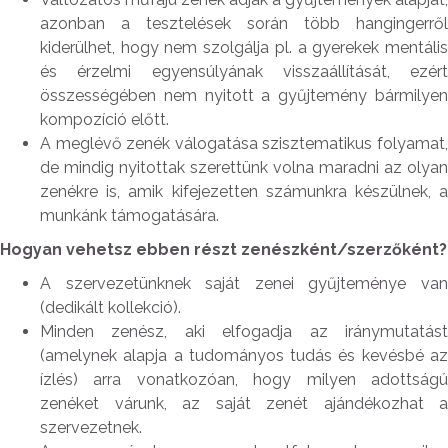
azonban a tesztelések során több hangingerről
kiderülhet, hogy nem szolgálja pl. a gyerekek mentális
és érzelmi egyensúlyának visszaállítását, ezért
összességében nem nyitott a gyűjtemény bármilyen
kompozíció előtt.
A meglévő zenék válogatása szisztematikus folyamat,
de mindig nyitottak szerettünk volna maradni az olyan
zenékre is, amik kifejezetten számunkra készülnek, a
munkánk támogatására.
Hogyan vehetsz ebben részt zenészként/szerzőként?
A szervezetünknek saját zenei gyűjteménye van
(dedikált kollekció).
Minden zenész, aki elfogadja az iránymutatást
(amelynek alapja a tudományos tudás és kevésbé az
ízlés) arra vonatkozóan, hogy milyen adottságú
zenéket várunk, az saját zenét ajándékozhat a
szervezetnek.