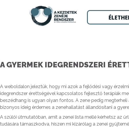
ÉLETHE
A GYERMEK IDEGRENDSZERI ÉRET
A weboldalon jeleztük, hogy mi azok a fejlődési vagy érzelm
idegrendszer érettségével kapcsolatos fejlesztő terápiák me
beszédhang is ugyan olyan fontos. A zene pedig megterheli 
bizonyos ideig érdemes a zenehallatást állandósítani a gyere
A szülői útmutatóban, amit a zenei lista mellé kérhetsz az űr
tudására támaszkodva, hiszen mi kizárólag a zenei gyűjtemé