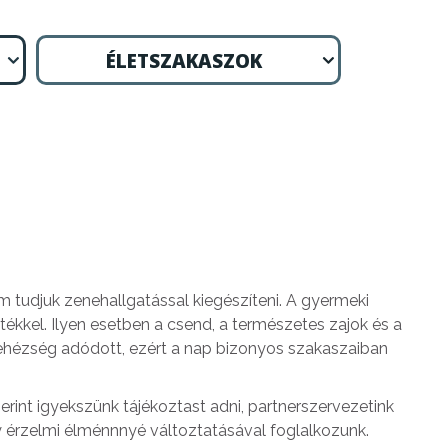
ÉLETSZAKASZOK
m tudjuk zenehallgatással kiegészíteni. A gyermeki
ékkel. Ilyen esetben a csend, a természetes zajok és a
nehézség adódott, ezért a nap bizonyos szakaszaiban
zerint igyekszünk tájékoztast adni, partnerszervezetink
y érzelmi élménnnyé változtatásával foglalkozunk.