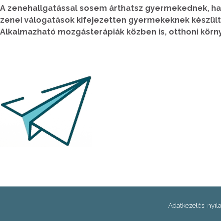
A zenehallgatással sosem árthatsz gyermekednek, ha a
zenei válogatások kifejezetten gyermekeknek készülte
Alkalmazható mozgásterápiák közben is, otthoni körn
Adatkezelési nyil