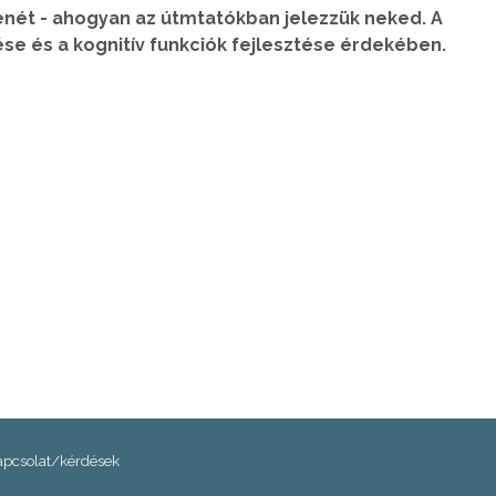
enét - ahogyan az útmtatókban jelezzük neked. A
e és a kognitív funkciók fejlesztése érdekében.
apcsolat/kérdések