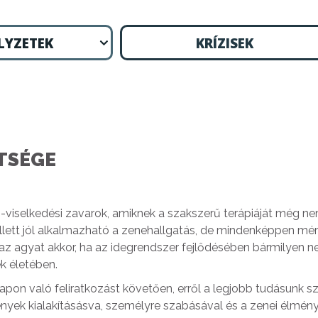
LYZETEK
KRÍZISEK
TSÉGE
i-viselkedési zavarok, amiknek a szakszerű terápiáját még ne
llett jól alkalmazható a zenehallgatás, de mindenképpen mért
az agyat akkor, ha az idegrendszer fejlődésében bármilyen 
k életében.
lapon való feliratkozást követően, erről a legjobb tudásunk s
nyek kialakításásva, személyre szabásával és a zenei élmén