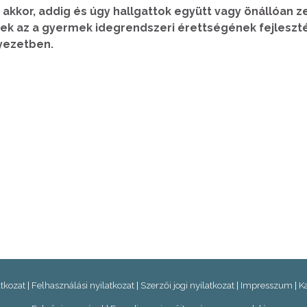
kkor, addig és úgy hallgattok együtt vagy önállóan z
k az a gyermek idegrendszeri érettségének fejlesztés
yezetben.
atkozat
|
Felhasználási nyilatkozat
|
Szerzői jogi nyilatkozat
|
Impresszum
|
K