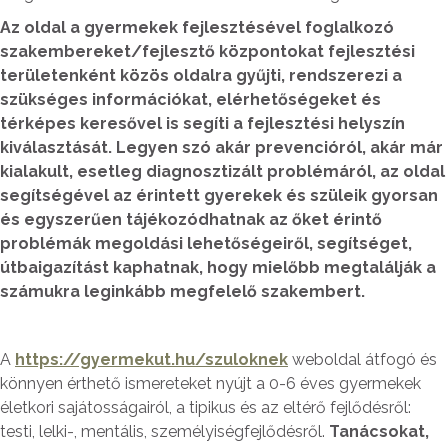
Az oldal a gyermekek fejlesztésével foglalkozó
szakembereket/fejlesztő központokat fejlesztési
területenként közös oldalra gyűjti, rendszerezi a
szükséges információkat, elérhetőségeket és
térképes keresővel is segíti a fejlesztési helyszín
kiválasztását. Legyen szó akár prevencióról, akár már
kialakult, esetleg diagnosztizált problémáról, az oldal
segítségével az érintett gyerekek és szüleik gyorsan
és egyszerűen tájékozódhatnak az őket érintő
problémák megoldási lehetőségeiről, segítséget,
útbaigazítást kaphatnak, hogy mielőbb megtalálják a
számukra leginkább megfelelő szakembert.
A
https://gyermekut.hu/szuloknek
weboldal átfogó és
könnyen érthető ismereteket nyújt a 0-6 éves gyermekek
életkori sajátosságairól, a tipikus és az eltérő fejlődésről:
testi, lelki-, mentális, személyiségfejlődésről.
Tanácsokat,