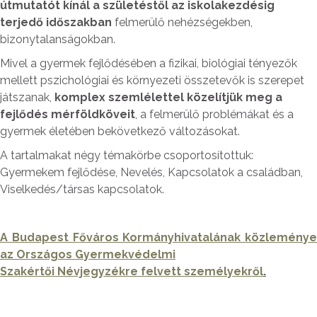
útmutatót kínál a születéstől az iskolakezdésig
terjedő időszakban
felmerülő nehézségekben,
bizonytalanságokban.
Mivel a gyermek fejlődésében a fizikai, biológiai tényezők
mellett pszichológiai és környezeti összetevők is szerepet
játszanak,
komplex szemlélettel közelítjük meg a
fejlődés mérföldköveit
, a felmerülő problémákat és a
gyermek életében bekövetkező változásokat.
A tartalmakat négy témakörbe csoportosítottuk:
Gyermekem fejlődése, Nevelés, Kapcsolatok a családban,
Viselkedés/társas kapcsolatok.
A Budapest F
ő
város Kormányhivatalának közleménye
az Országos Gyermekvédelmi
Szakért
ő
i Névjegyzékre felvett személyekr
ő
l
.