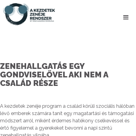
ZENEHALLGATÁS EGY
GONDVISELŐVEL AKI NEM A
CSALÁD RÉSZE
A kezdetek zenéje program a család körüli szociális hálóban
lévő emberek számára tanít egy magatartási és támogatási
módszert arról, miként érdemes hatékony cselkevéssel és
értő figyelemel a gyerekeket bevonni a napi szintű
zenehallgatás vilgába.