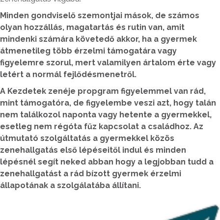
Minden gondviselő szemontjai mások, de számos
olyan hozzállás, magatartás és rutin van, amit
mindenki számára követedő akkor, ha a gyermek
átmenetileg több érzelmi támogatára vagy
figyelemre szorul, mert valamilyen ártalom érte vagy
letért a normál fejlődésmenetről.
A Kezdetek zenéje propgram figyelemmel van rád,
mint támogatóra, de figyelembe veszi azt, hogy talán
nem találkozol naponta vagy hetente a gyermekkel,
esetleg nem régóta fűz kapcsolat a családhoz. Az
útmutató szolgáltatás a gyermekkel közös
zenehallgatás első lépéseitől indul és minden
lépésnél segít neked abban hogy a legjobban tudd a
zenehallgatást a rád bízott gyermek érzelmi
állapotának a szolgálatába állítani.