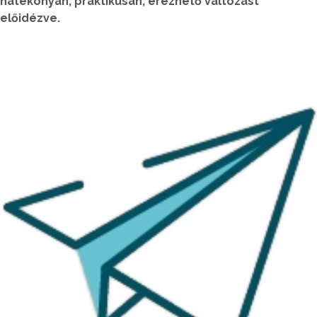
hatékonyan, praktikusan, érezhető változást
előidézve.