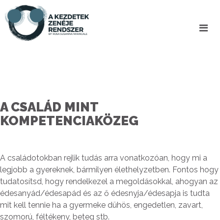
A CSALÁD MINT
KOMPETENCIAKÖZEG
A családotokban rejlik tudás arra vonatkozóan, hogy mi a
legjobb a gyereknek, bármilyen élethelyzetben. Fontos hogy
tudatosítsd, hogy rendelkezel a megoldásokkal, ahogyan az
édesanyád/édesapád és az ő édesnyja/édesapja is tudta
mit kell tennie ha a gyermeke dühös, engedetlen, zavart,
szomorú, féltékeny, beteg stb.