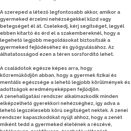
A szereped a létező legfontosabb akkor, amikor a
gyermeked érzelmi nehézségekkel küzd vagy
betegséget él át. Cselekedj, kérj segítséget, legyél
ebben kitartó és érd el a szakembereknél, hogy a
legehető legjobb megoldásokat biztosítsák a
gyermeked fejlődéséhez és gyógyulásához. Az
álhatatosságod ezen a téren sorsfordító lehet.
A családotok egésze képes arra, hogy
közreműködjön abban, hogy a gyermek fizikai és
mentális egészsége a lehető legjobb körülmények és
adottságok eredményeképpen fejlődjön.
A zenehallgatási rendszer alkalmazkodik minden
elképzelhető gyerekkori nehézséghez, így adva a
lehető legszélesebb körú segítséget nektek. A zenei
rendszer kapaszkodókat nyújt ahhoz, hogy a zenét
miként tedd a gyermeked életének a részévé,