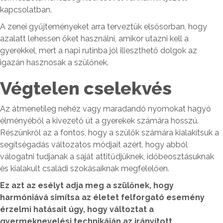
kapcsolatban.
A zenei gyűjteményeket arra terveztük elsősorban, hogy
azalatt lehessen őket használni, amikor utazni kell a
gyerekkel, mert a napi rutinba jól illeszthető dolgok az
igazán hasznosak a szülőnek.
Végtelen cselekvés
Az átmenetileg nehéz vagy maradandó nyomokat hagyó
élményéből a kivezető út a gyerekek számára hosszú.
Részünkről az a fontos, hogy a szülők számára kialakítsuk a
segítségadás változatos módjait azért, hogy abból
válogatni tudjanak a saját attitűdjüknek, időbeosztásuknak
és kialakult családi szokásaiknak megfelelően.
Ez azt az esélyt adja meg a szülőnek, hogy
harmóniává simítsa az életet felforgató esemény
érzelmi hatásait úgy, hogy változtat a
gyermeknevelési technikáján az irányított