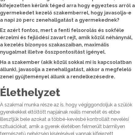
kifejezetten kérünk téged arra hogy egyeztess arról a
gyermekedet kezelő szakemberrel, hogy javasolja-e
a napi 20 perc zenehallgatást a gyermekednek?
Ez azért fontos, mert a fenti felsorolás és sokféle
érzelmi és fejlődési zavart rejt, amik közül néhánynál,
a kezelés bizonyos szakaszaiban, maximális
nyugalmat illetve összpontosítást igényel.
Ha a szakember (akik közül sokkal mi is kapcsolatban
állunk), javasolja a zenehallgatást, akkor a megfelelő
zenei gyűjteményel állunk a rendelkezésedre.
Élethelyzet
A szakmai munka része az is, hogy végiggondoljuk a szülők
gyerekekkel eltöltött napjainak reális menetét és ebbe
illesztjük bele azokat a többé-kevésbé kontrollált nevelési
szituációkat, amik a gyerek életében felmerült bármilyen
természetű nehézség kísérésével vannak kifejezett