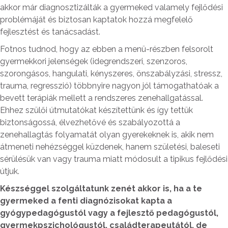
akkor már diagnosztizálták a gyermeked valamely fejlődési
problémáját és biztosan kaptatok hozzá megfelelő
fejlesztést és tanácsadást.
Fotnos tudnod, hogy az ebben a menü-részben felsorolt
gyermekkori jelenségek (idegrendszeri, szenzoros,
szorongásos, hangulati, kényszeres, önszabályzási, stressz,
trauma, regresszió) többnyire nagyon jól támogathatóak a
bevett terápiák mellett a rendszeres zenehallgatással.
Ehhez szülői útmutatókat készítettünk és így tettük
biztonságossá, élvezhetővé és szabályozottá a
zenehallagtás folyamatát olyan gyerekeknek is, akik nem
átmeneti nehézséggel küzdenek, hanem születési, baleseti
sérülésük van vagy trauma miatt módosult a tipikus fejlődési
útjuk.
Készséggel szolgáltatunk zenét akkor is, ha a te
gyermeked a fenti diagnózisokat kapta a
gyógypedagógustól vagy a fejlesztő pedagógustól,
gyermekpszichológustól, családterapeutától, de