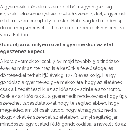
A gyermekkor érzelmi szempontból nagyon gazdag
időszak, teli eseményekkel, családi szereplőkkel, a gyermeki
értelem számára új helyzetekkel. Bátorság kell minden új
dolog megismeréséhez ha az ember mégcsak néhány éve
van a Földön.
Gondolj arra, milyen rövid a gyermekkor az élet
egészéhez képest.
A kora gyermekkor csak 7 év, majd további 5 a tinédzser
évek és már szinte meg is érkezünk a felelőséggel és
döntésekkel terhelt ifjú évekig, 17-18 éves korig. Ha így
gondolsz a gyermeked gyermekkorára, hogy az életének
csak a tizedét teszi ki az az időszak - szinte elszomorító.
Csak ez az időszak áll a gyeremedk rendelkezése hogy úgy
szerezhet tapasztalatokat hogy te segíted ebben, hogy
megvéded amitől csak tudod, hogy elmagyaráz neki a
dolgok okát és szerepét az életében. Ennyi segítség jár
mindőssze, egy család féltő gondokodása, a nevelés és az