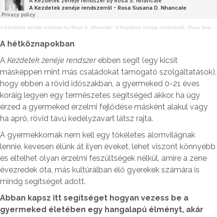
A Kezdetek zenéje rendszer by Rosa S. Nhancale
·
A Kezdetek zenéje rendszerről - Rosa Susana D. Nhancale
A hétköznapokban
A
Kezdetek zenéje rendszer
ebben segít (egy kicsit
másképpen mint más családokat támogató szolgáltatások),
hogy ebben a rövid időszakban, a gyermeked 0-21 éves
koráig legyen egy természetes segítséged akkor, ha úgy
érzed a gyermeked érzelmi fejlődése másként alakul vagy
ha apró, rövid távú kedélyzavart látsz rajta.
A gyermekkornak nem kell egy tökéletes álomvilágnak
lennie, kevesen élünk át ilyen éveket, lehet viszont könnyebb
és eltelhet olyan érzelmi feszültségek nélkül, amire a zene
évezredek óta, más kultúrálban élő gyerekek számára is
mindg segítséget adott.
Abban kapsz itt segítséget hogyan vezess be a
gyermeked életében egy hangalapú élményt, akár